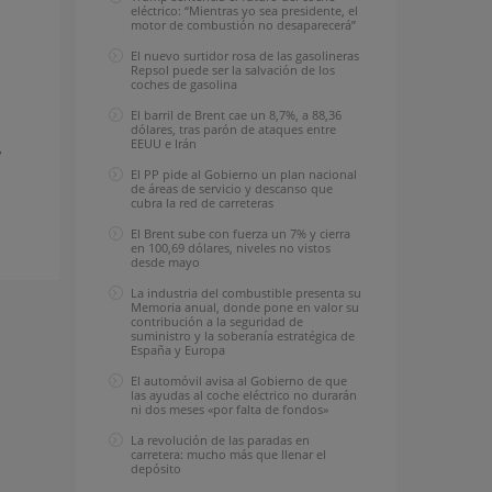
eléctrico: “Mientras yo sea presidente, el
motor de combustión no desaparecerá”
El nuevo surtidor rosa de las gasolineras
Repsol puede ser la salvación de los
coches de gasolina
El barril de Brent cae un 8,7%, a 88,36
dólares, tras parón de ataques entre
EEUU e Irán
,
El PP pide al Gobierno un plan nacional
de áreas de servicio y descanso que
cubra la red de carreteras
El Brent sube con fuerza un 7% y cierra
en 100,69 dólares, niveles no vistos
desde mayo
La industria del combustible presenta su
Memoria anual, donde pone en valor su
contribución a la seguridad de
suministro y la soberanía estratégica de
España y Europa
El automóvil avisa al Gobierno de que
las ayudas al coche eléctrico no durarán
ni dos meses «por falta de fondos»
La revolución de las paradas en
carretera: mucho más que llenar el
depósito