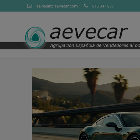
Pasar al contenido principal
aevecar@aevecar.com
915 347 937