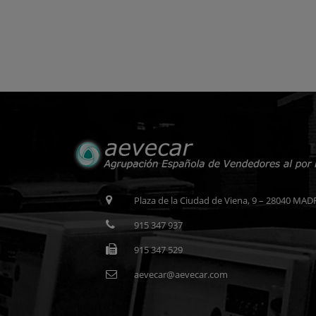
Plaza de la Ciudad de Viena, 9 – 28040 MAD
915 347 937
915 347 529
aevecar@aevecar.com