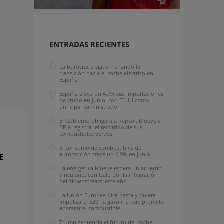
ENTRADAS RECIENTES
La burocracia sigue frenando la
transición hacia el coche eléctrico en
España
España eleva un 4,7% sus importaciones
de crudo en junio, con EEUU como
principal suministrador
El Gobierno obligará a Repsol, Moeve y
BP a registrar el recorrido de sus
combustibles verdes
El consumo de combustibles de
automoción crece un 6,9% en junio
E
La energética Moeve espera un acuerdo
vinculante con Galp por la integración
del 'downstream' este año
La Unión Europea dice basta y quiere
impulsar el E20: la gasolina que promete
abaratar el combustible
Trump sentencia el futuro del coche