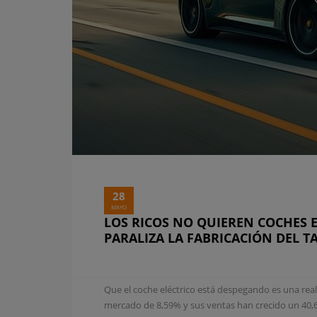
28
MAYO
LOS RICOS NO QUIEREN COCHES 
PARALIZA LA FABRICACIÓN DEL 
Que el coche eléctrico está despegando es una rea
mercado de 8,59% y sus ventas han crecido un 40,