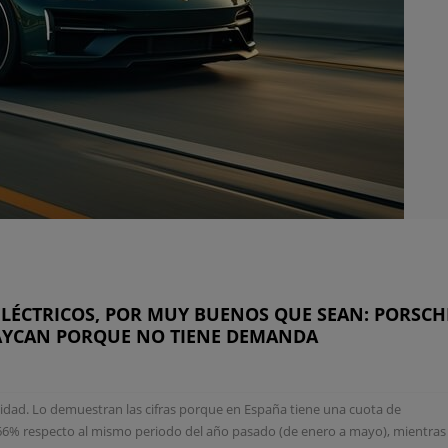
ELÉCTRICOS, POR MUY BUENOS QUE SEAN: PORSCH
TAYCAN PORQUE NO TIENE DEMANDA
lidad. Lo demuestran las cifras porque en España tiene una cuota de
66% respecto al mismo periodo del año pasado (de enero a mayo), mientras